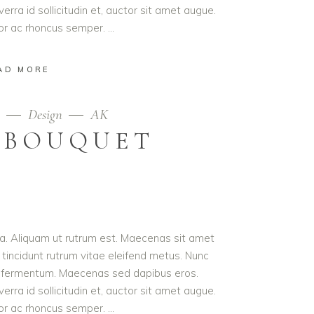
erra id sollicitudin et, auctor sit amet augue.
lor ac rhoncus semper.
AD MORE
9
Design
AK
 BOUQUET
ula. Aliquam ut rutrum est. Maecenas sit amet
t tincidunt rutrum vitae eleifend metus. Nunc
od fermentum. Maecenas sed dapibus eros.
erra id sollicitudin et, auctor sit amet augue.
lor ac rhoncus semper.