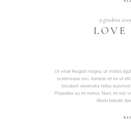
RE
9 grudnia 201
LOVE
Ut vitae feugiat magna, ut mattis lig
scelerisque orci. Aenean et ex ut eli
tincidunt venenatis tellus euism
Phasellus eu mi metus. Nunc mi nisl, viv
Morbi blandit do
RE