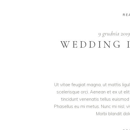
RE
9 grudnia 201
WEDDING 
Ut vitae feugiat magna, ut mattis lig
scelerisque orci. Aenean et ex ut eli
tincidunt venenatis tellus euism
Phasellus eu mi metus. Nunc mi nisl, viv
Morbi blandit do