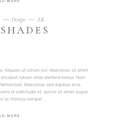
AD MORE
9
Design
AK
 SHADES
ula. Aliquam ut rutrum est. Maecenas sit amet
t tincidunt rutrum vitae eleifend metus. Nunc
od fermentum. Maecenas sed dapibus eros.
erra id sollicitudin et, auctor sit amet augue.
lor ac rhoncus semper.
AD MORE