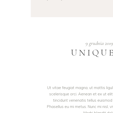
9 grudnia 201
UNIQUE
Ut vitae feugiat magna, ut mattis lig
scelerisque orci. Aenean et ex ut eli
tincidunt venenatis tellus euism
Phasellus eu mi metus. Nunc mi nisl, viv
Morbi blandit do