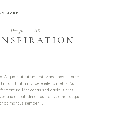
AD MORE
9
Design
AK
INSPIRATION
ula. Aliquam ut rutrum est. Maecenas sit amet
t tincidunt rutrum vitae eleifend metus. Nunc
od fermentum. Maecenas sed dapibus eros.
erra id sollicitudin et, auctor sit amet augue.
lor ac rhoncus semper.