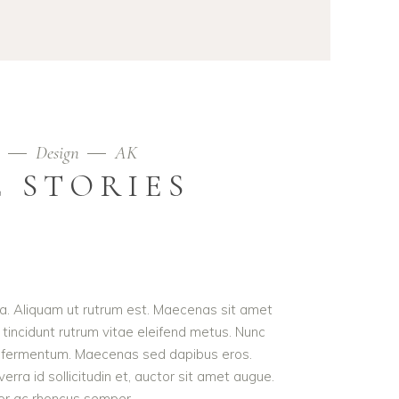
9
Design
AK
 STORIES
ula. Aliquam ut rutrum est. Maecenas sit amet
t tincidunt rutrum vitae eleifend metus. Nunc
od fermentum. Maecenas sed dapibus eros.
erra id sollicitudin et, auctor sit amet augue.
lor ac rhoncus semper.