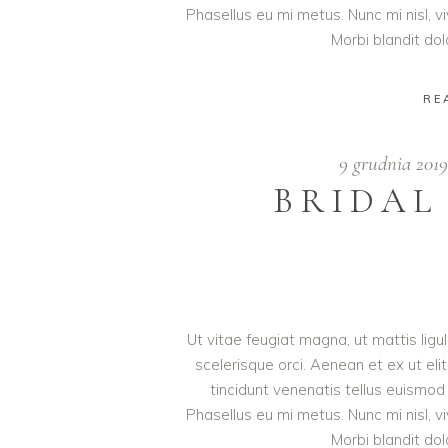
Phasellus eu mi metus. Nunc mi nisl, viv
Morbi blandit do
RE
9 grudnia 201
BRIDAL
Ut vitae feugiat magna, ut mattis lig
scelerisque orci. Aenean et ex ut eli
tincidunt venenatis tellus euism
Phasellus eu mi metus. Nunc mi nisl, viv
Morbi blandit do