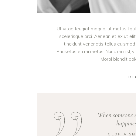
Ut vitae feugiat magna, ut mattis lig
scelerisque orci. Aenean et ex ut eli
tincidunt venenatis tellus euism
Phasellus eu mi metus. Nunc mi nisl, viv
Morbi blandit do
RE
When someone el
happines
GLORIA SM