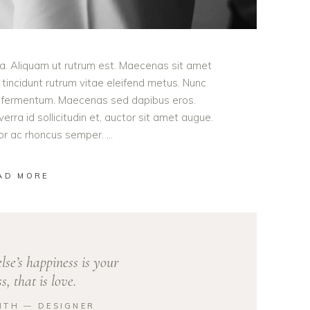
ula. Aliquam ut rutrum est. Maecenas sit amet
t tincidunt rutrum vitae eleifend metus. Nunc
od fermentum. Maecenas sed dapibus eros.
erra id sollicitudin et, auctor sit amet augue.
lor ac rhoncus semper.
AD MORE
se’s happiness is your
s, that is love.
ITH ― DESIGNER