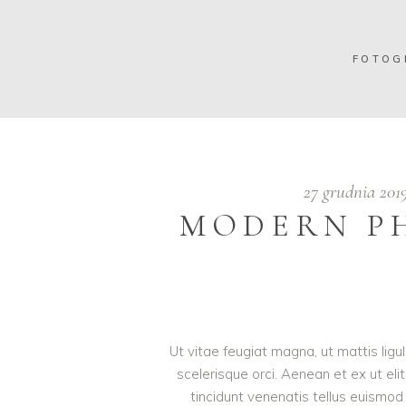
FOTOG
27 grudnia 20
MODERN P
Ut vitae feugiat magna, ut mattis lig
scelerisque orci. Aenean et ex ut eli
tincidunt venenatis tellus euism