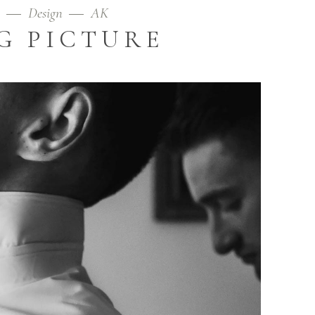
9
Design
AK
G PICTURE