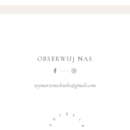
OBSERWUJ NAS
wymarzonechwile@gmail.com
Ę
J
C
D
I
Z
A