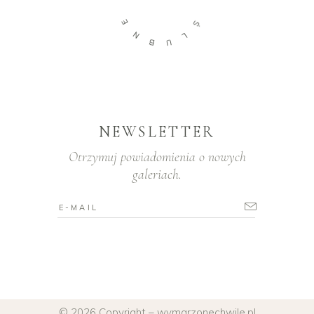
E
Ś
N
L
B
U
NEWSLETTER
Otrzymuj powiadomienia o nowych
galeriach.
© 2026 Copyright – wymarzonechwile.pl