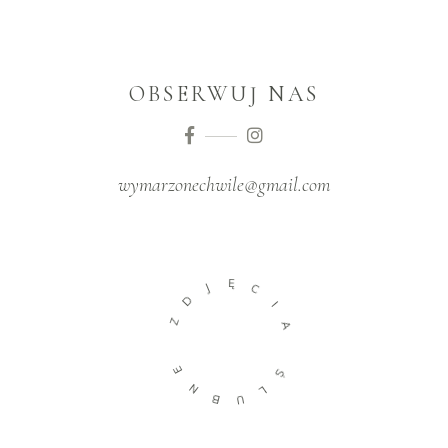
OBSERWUJ NAS
wymarzonechwile@gmail.com
Ę
J
C
D
I
Z
A
E
Ś
N
L
B
U