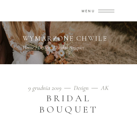
MENU
WYMARZONE CHWILE
Home
/
Design
/
Bridal Bouquet
9 grudnia 2019
Design
AK
BRIDAL
BOUQUET