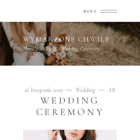
MENU
WYMARZONE CHWILE
Home
/
Wedding
/
Wedding Ceremony
16 listopada 2019
Wedding
AK
WEDDING
CEREMONY
Odtwarzacz