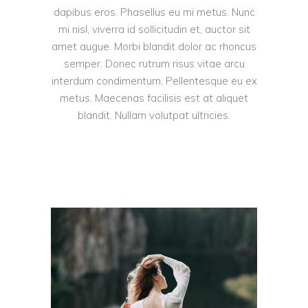
dapibus eros. Phasellus eu mi metus. Nunc
mi nisl, viverra id sollicitudin et, auctor sit
amet augue. Morbi blandit dolor ac rhoncus
semper. Donec rutrum risus vitae arcu
interdum condimentum. Pellentesque eu ex
metus. Maecenas facilisis est at aliquet
blandit. Nullam volutpat ultricies.