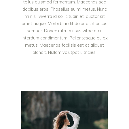
tellus euismod fermentum. Maecenas sed
dapibus eros. Phasellus eu mi metus. Nunc
mi nisl, viverra id sollicitudin et, auctor sit
amet augue. Morbi blandit dolor ac rhoncus
semper. Donec rutrum risus vitae arcu
interdum condimentum. Pellentesque eu ex
metus. Maecenas facilisis est at aliquet
blandit. Nullam volutpat ultricies.