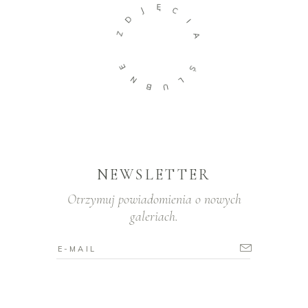
Ę
J
C
D
I
Z
A
E
Ś
N
L
B
U
NEWSLETTER
Otrzymuj powiadomienia o nowych
galeriach.