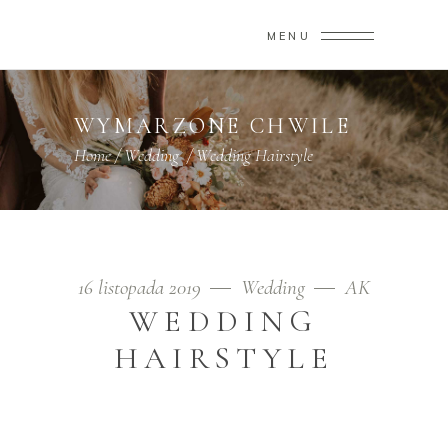
MENU
WYMARZONE CHWILE
Home
/
Wedding
/
Wedding Hairstyle
16 listopada 2019
Wedding
AK
WEDDING
HAIRSTYLE