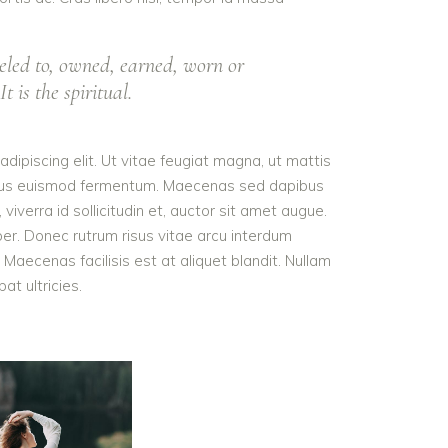
eled to, owned, earned, worn or
t is the spiritual.
dipiscing elit. Ut vitae feugiat magna, ut mattis
tellus euismod fermentum. Maecenas sed dapibus
viverra id sollicitudin et, auctor sit amet augue.
er. Donec rutrum risus vitae arcu interdum
aecenas facilisis est at aliquet blandit. Nullam
pat ultricies.