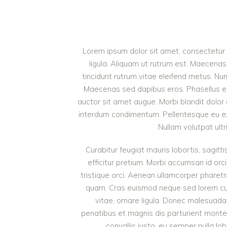
Lorem ipsum dolor sit amet, consectetur a
ligula. Aliquam ut rutrum est. Maecenas 
tincidunt rutrum vitae eleifend metus. Nu
Maecenas sed dapibus eros. Phasellus eu mi
auctor sit amet augue. Morbi blandit dolor
interdum condimentum. Pellentesque eu ex 
Nullam volutpat ultr
Curabitur feugiat mauris lobortis, sagittis
efficitur pretium. Morbi accumsan id orci
tristique orci. Aenean ullamcorper pharet
quam. Cras euismod neque sed lorem cursu
vitae, ornare ligula. Donec malesuada 
penatibus et magnis dis parturient monte
convallis justo, eu semper nulla lob