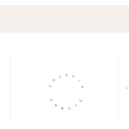
Ę
J
C
D
I
Z
O
A
E
Ś
N
L
B
U