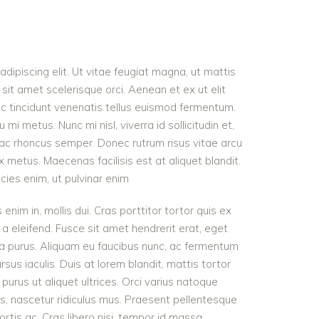
dipiscing elit. Ut vitae feugiat magna, ut mattis
sit amet scelerisque orci. Aenean et ex ut elit
nc tincidunt venenatis tellus euismod fermentum.
 metus. Nunc mi nisl, viverra id sollicitudin et,
 ac rhoncus semper. Donec rutrum risus vitae arcu
metus. Maecenas facilisis est at aliquet blandit.
icies enim, ut pulvinar enim
 enim in, mollis dui. Cras porttitor tortor quis ex
 a eleifend. Fusce sit amet hendrerit erat, eget
ra purus. Aliquam eu faucibus nunc, ac fermentum
s iaculis. Duis at lorem blandit, mattis tortor
purus ut aliquet ultrices. Orci varius natoque
s, nascetur ridiculus mus. Praesent pellentesque
ortis ac. Cras libero nisi, tempor id massa