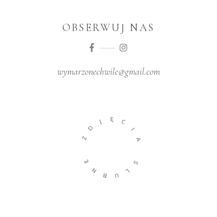
OBSERWUJ NAS
wymarzonechwile@gmail.com
Ę
J
C
D
I
Z
A
E
Ś
N
L
B
U