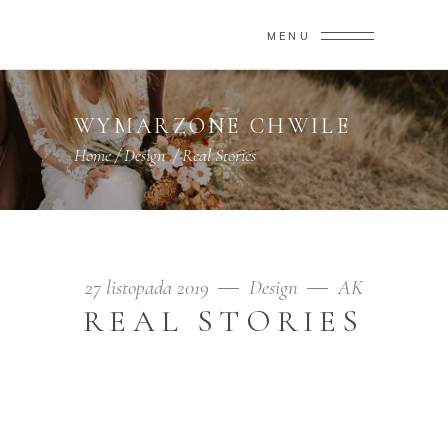
MENU
WYMARZONE CHWILE
Home
/
Design
/
Real Stories
27 listopada 2019
Design
AK
REAL STORIES