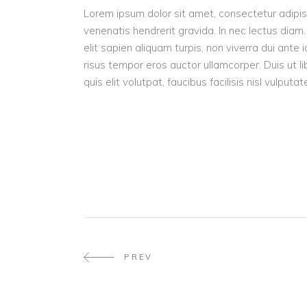
Lorem ipsum dolor sit amet, consectetur adipisc
venenatis hendrerit gravida. In nec lectus diam.
elit sapien aliquam turpis, non viverra dui ant
risus tempor eros auctor ullamcorper. Duis ut l
quis elit volutpat, faucibus facilisis nisl vulputa
PREV