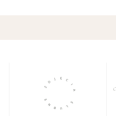
Ę
J
C
D
I
Z
O
A
E
Ś
N
L
B
U