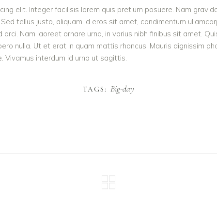
ing elit. Integer facilisis lorem quis pretium posuere. Nam gravid
 Sed tellus justo, aliquam id eros sit amet, condimentum ullamcorpe
e id orci. Nam laoreet ornare urna, in varius nibh finibus sit ame
ibero nulla. Ut et erat in quam mattis rhoncus. Mauris dignissim p
te. Vivamus interdum id urna ut sagittis.
Big-day
TAGS: