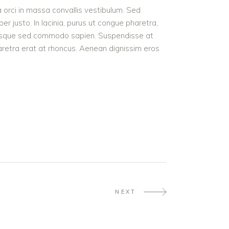
a orci in massa convallis vestibulum. Sed
r justo. In lacinia, purus ut congue pharetra,
t. Quisque sed commodo sapien. Suspendisse at
haretra erat at rhoncus. Aenean dignissim eros
NEXT