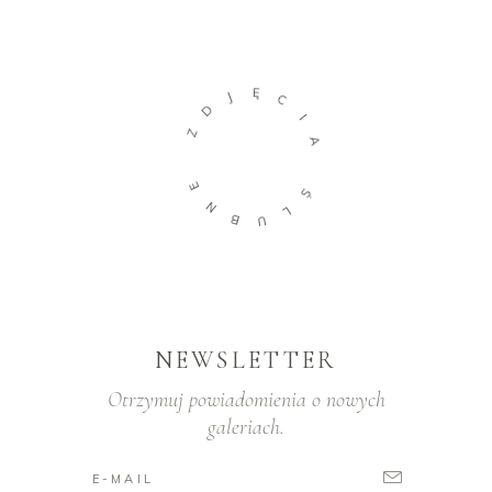
Ę
J
C
D
I
Z
A
E
Ś
N
L
B
U
NEWSLETTER
Otrzymuj powiadomienia o nowych
galeriach.