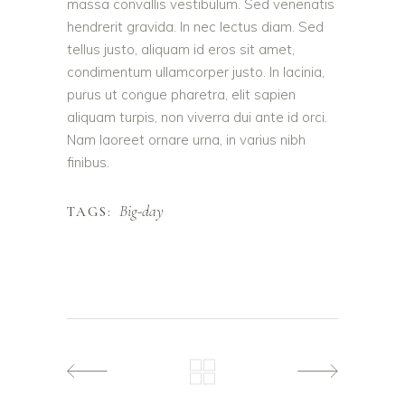
massa convallis vestibulum. Sed venenatis
hendrerit gravida. In nec lectus diam. Sed
tellus justo, aliquam id eros sit amet,
condimentum ullamcorper justo. In lacinia,
purus ut congue pharetra, elit sapien
aliquam turpis, non viverra dui ante id orci.
Nam laoreet ornare urna, in varius nibh
finibus.
Big-day
TAGS: