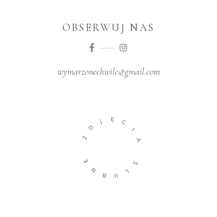
OBSERWUJ NAS
wymarzonechwile@gmail.com
Ę
J
C
D
I
Z
A
E
Ś
N
L
B
U