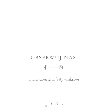
OBSERWUJ NAS
wymarzonechwile@gmail.com
J
Ę
D
C