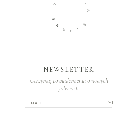
Z
I
A
E
N
Ś
B
L
U
NEWSLETTER
Otrzymuj powiadomienia o nowych
galeriach.