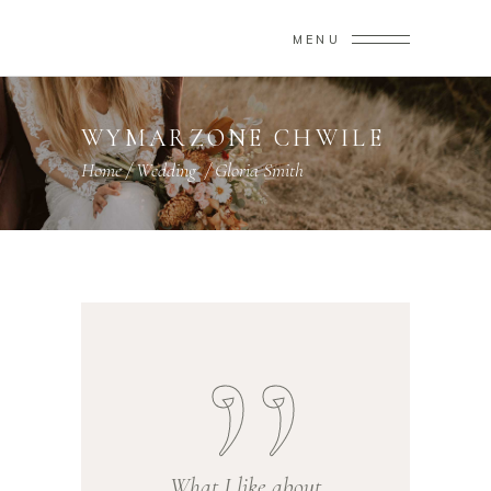
MENU
WYMARZONE CHWILE
Home
/
Wedding
/
Gloria Smith
What I like about