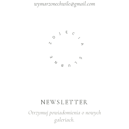
wymarzonechwile@gmail.com
Ę
J
C
D
I
Z
A
E
Ś
N
L
B
U
NEWSLETTER
Otrzymuj powiadomienia o nowych
galeriach.