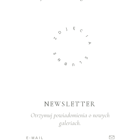
Ę
J
C
D
I
Z
A
E
Ś
N
L
B
U
NEWSLETTER
Otrzymuj powiadomienia o nowych
galeriach.