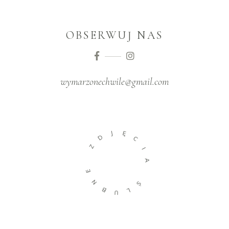
OBSERWUJ NAS
wymarzonechwile@gmail.com
D
J
Z
Ę
C
E
I
N
A
B
U
Ś
L