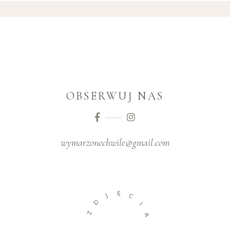
OBSERWUJ NAS
wymarzonechwile@gmail.com
Ę
J
C
D
I
Z
A