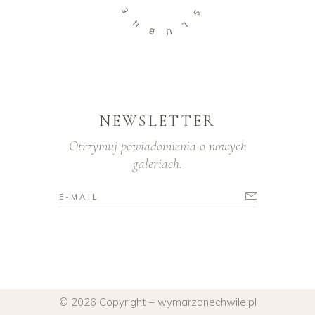
E
Ś
N
L
B
U
NEWSLETTER
Otrzymuj powiadomienia o nowych
galeriach.
© 2026 Copyright – wymarzonechwile.pl