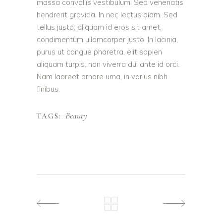
massa convallis vestibulum. Sed venenatis
hendrerit gravida. In nec lectus diam. Sed
tellus justo, aliquam id eros sit amet,
condimentum ullamcorper justo. In lacinia,
purus ut congue pharetra, elit sapien
aliquam turpis, non viverra dui ante id orci.
Nam laoreet ornare urna, in varius nibh
finibus.
Beauty
TAGS: