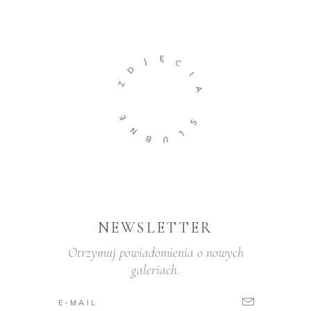
Ę
J
C
D
I
Z
A
E
Ś
N
L
B
U
NEWSLETTER
Otrzymuj powiadomienia o nowych
galeriach.