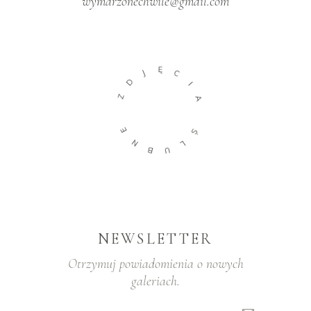
wymarzonechwile@gmail.com
Ę
J
C
D
I
Z
A
E
Ś
N
L
B
U
NEWSLETTER
Otrzymuj powiadomienia o nowych
galeriach.