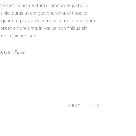
it amet, condimentum ullamcorper justo. In
acinia, purus ut congue pharetra, elit sapien
liquam turpis, non viverra dui ante id orci. Nam
aoreet ornare urna, in varius nibh finibus sit
met. Quisque sed.
Photo
AGS:
NEXT