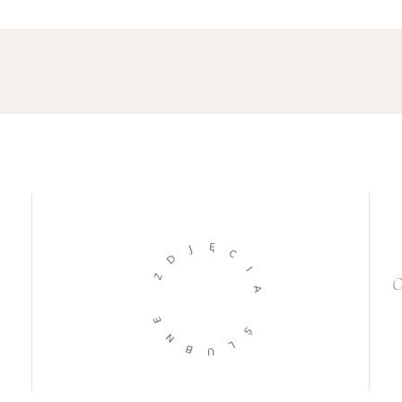
Ę
J
C
D
Z
I
O
A
E
Ś
N
B
L
U