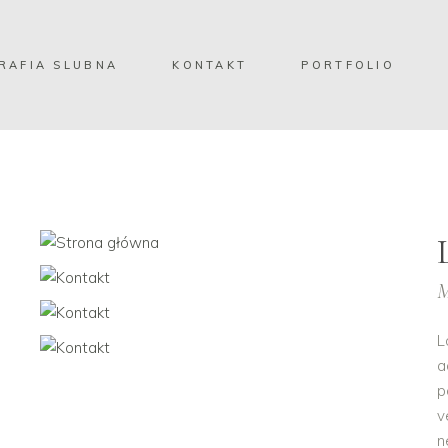
RAFIA SLUBNA
KONTAKT
PORTFOLIO
M
L
a
p
v
n