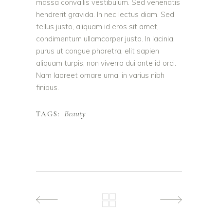
massa convallis vestibulum. Sed venenatis
hendrerit gravida. In nec lectus diam. Sed
tellus justo, aliquam id eros sit amet,
condimentum ullamcorper justo. In lacinia,
purus ut congue pharetra, elit sapien
aliquam turpis, non viverra dui ante id orci.
Nam laoreet ornare urna, in varius nibh
finibus.
Beauty
TAGS: