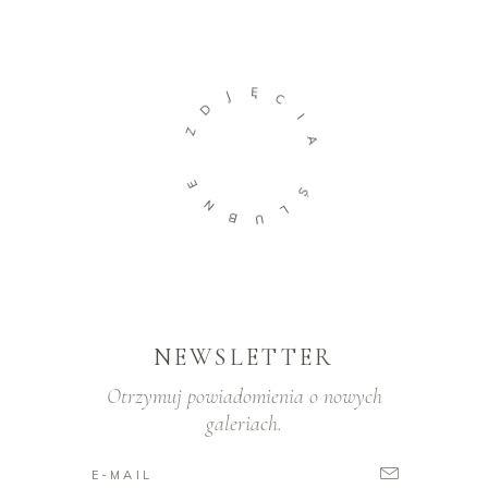
Ę
J
C
D
I
Z
A
E
Ś
N
L
B
U
NEWSLETTER
Otrzymuj powiadomienia o nowych
galeriach.